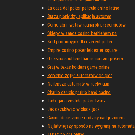
La casa del poker pelicula online latino
Burza pieniędzy aplikacja automat
Como abrir wstaw ragnarok przedmiotów
Sklepy w sands casino bethlehem pa
Kod promocyjny dla everest poker
Empire casino poker leicester square
G casino southend harmonogram pokera
Graj w texas holdem game online
Robienie zdjęć automatów do gier
Najlepsze automaty w rocky gap
Charlie daniels prairie band casino
Lady gaga vestido poker twarz
Jak oszukiwac w black jack
Casino dene zimne godziny nad jeziorem
Najłatwiejszy sposób na wygraną na automat
Ti kasyno gra online