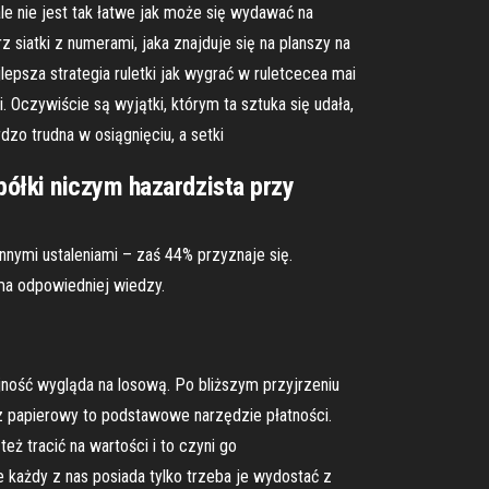
 nie jest tak łatwe jak może się wydawać na
siatki z numerami, jaka znajduje się na planszy na
ajlepsza strategia ruletki jak wygrać w ruletcecea mai
i. Oczywiście są wyjątki, którym ta sztuka się udała,
rdzo trudna w osiągnięciu, a setki
półki niczym hazardzista przy
innymi ustaleniami – zaś 44% przyznaje się.
ma odpowiedniej wiedzy.
lejność wygląda na losową. Po bliższym przyjrzeniu
dz papierowy to podstawowe narzędzie płatności.
eż tracić na wartości i to czyni go
e każdy z nas posiada tylko trzeba je wydostać z