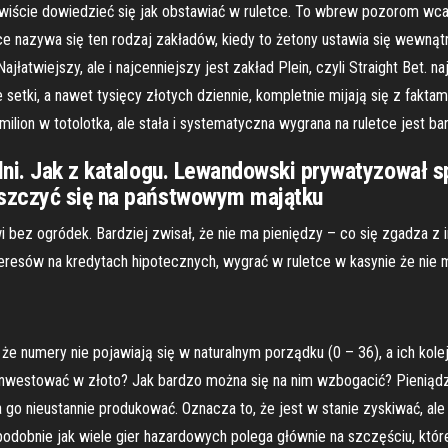
ście dowiedzieć się jak obstawiać w ruletce. To wbrew pozorom wcale
 nazywa się ten rodzaj zakładów, kiedy to żetony ustawia się wewnątrz 
ajłatwiejszy, ale i najcenniejszy jest zakład Plein, czyli Straight Bet. n
e setki, a nawet tysięcy złotych dziennie, kompletnie mijają się z faktam
milion w totolotka, ale stała i systematyczna wygrana na ruletce jest ba
lni. Jak z katalogu. Lewandowski prywatyzował s
aszczyć się na państwowym majątku
i bez ogródek. Bardziej zwisał, że nie ma pieniędzy – co się zgadza z 
resów na kredytach hipotecznych, wygrać w ruletce w kasynie że nie 
, że numery nie pojawiają się w naturalnym porządku (0 – 36), a ich ko
Jak inwestować w złoto? Jak bardzo można się na nim wzbogacić? Pienią
o nieustannie produkować. Oznacza to, że jest w stanie zyskiwać, ale t
podobnie jak wiele gier hazardowych polega głównie na szczęściu, któr