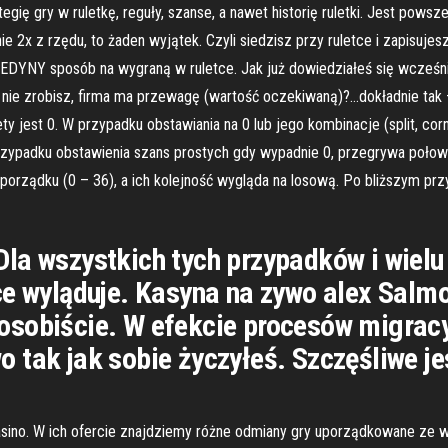
tegię gry w ruletkę, reguły, szanse, a nawet historię ruletki. Jest pows
e 2x z rzędu, to żaden wyjątek. Czyli siedzisz przy ruletce i zapisujes
 JEDYNY sposób na wygraną w ruletce. Jak już dowiedziałeś się wcześn
 nie zrobisz, firma ma przewagę (wartość oczekiwaną)?…dokładnie tak
ety jest 0. W przypadku obstawiania na 0 lub jego kombinacje (split, cor
ypadku obstawienia szans prostych gdy wypadnie 0, przegrywa połowa st
orządku (0 – 36), a ich kolejność wygląda na losową. Po bliższym przyjr
la wszystkich tych przypadków i wielu
ce wyląduje. Kasyna na zywo alex Sal
sobiście. W efekcie procesów migracyj
tak jak sobie życzyłeś. Szczęśliwe jest
sino. W ich ofercie znajdziemy różne odmiany gry uporządkowane ze 