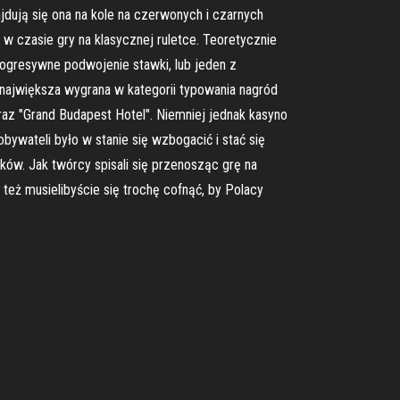
jdują się ona na kole na czerwonych i czarnych
 czasie gry na klasycznej ruletce. Teoretycznie
ogresywne podwojenie stawki, lub jeden z
o największa wygrana w kategorii typowania nagród
raz "Grand Budapest Hotel". Niemniej jednak kasyno
bywateli było w stanie się wzbogacić i stać się
w. Jak twórcy spisali się przenosząc grę na
też musielibyście się trochę cofnąć, by Polacy