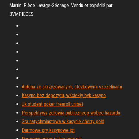
Martin. Pièce Lavage-Séchage. Vendu et expédié par
BVMPIECES.
Antena ze skrzyżowanymi, stożkowymi szczelinami
Kasyno bez depozytu, wściekły byk kasyno
Uk student poker freeroll unibet
Perspektywy zdrowia publicznego wobec hazardu
Gra natychmiastowa w kasynie cherry gold
Darmowe gry kasynowe igt
Darmowy poker online pow gai