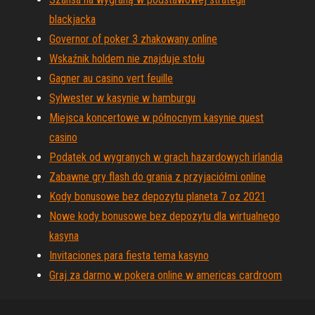
blackjacka
Governor of poker 3 zhakowany online
Wskaźnik holdem nie znajduje stołu
Gagner au casino vert feuille
Sylwester w kasynie w hamburgu
Miejsca koncertowe w północnym kasynie quest
casino
Podatek od wygranych w grach hazardowych irlandia
Zabawne gry flash do grania z przyjaciółmi online
Kody bonusowe bez depozytu planeta 7 oz 2021
Nowe kody bonusowe bez depozytu dla wirtualnego
kasyna
Invitaciones para fiesta tema kasyno
Graj za darmo w pokera online w americas cardroom