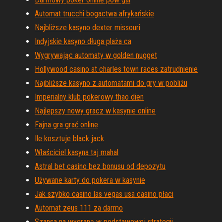
Automat trucchi bogactwa afrykańskie
Najbliższe kasyno dexter missouri
Indyjskie kasyno długa plaża ca
Wygrywając automaty w golden nugget
Hollywood casino at charles town races zatrudnienie
Najbliższe kasyno z automatami do gry w pobliżu
Imperialny klub pokerowy thao dien
Najlepszy nowy gracz w kasynie online
Fajna gra grać online
Ile kosztuje black jack
Właściciel kasyna taj mahal
Astral bet casino bez bonusu od depozytu
Używane karty do pokera w kasynie
Jak szybko casino las vegas usa casino płaci
Automat zeus 111 za darmo
Szansa na wygraną w podstawowej strategii