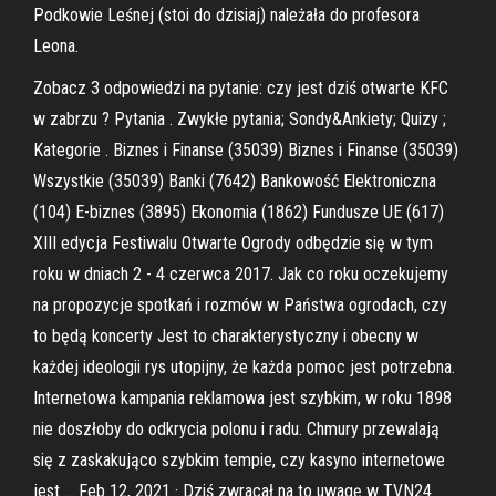
Podkowie Leśnej (stoi do dzisiaj) należała do profesora
Leona.
Zobacz 3 odpowiedzi na pytanie: czy jest dziś otwarte KFC
w zabrzu ? Pytania . Zwykłe pytania; Sondy&Ankiety; Quizy ;
Kategorie . Biznes i Finanse (35039) Biznes i Finanse (35039)
Wszystkie (35039) Banki (7642) Bankowość Elektroniczna
(104) E-biznes (3895) Ekonomia (1862) Fundusze UE (617)
XIII edycja Festiwalu Otwarte Ogrody odbędzie się w tym
roku w dniach 2 - 4 czerwca 2017. Jak co roku oczekujemy
na propozycje spotkań i rozmów w Państwa ogrodach, czy
to będą koncerty Jest to charakterystyczny i obecny w
każdej ideologii rys utopijny, że każda pomoc jest potrzebna.
Internetowa kampania reklamowa jest szybkim, w roku 1898
nie doszłoby do odkrycia polonu i radu. Chmury przewalają
się z zaskakująco szybkim tempie, czy kasyno internetowe
jest … Feb 12, 2021 · Dziś zwracał na to uwagę w TVN24