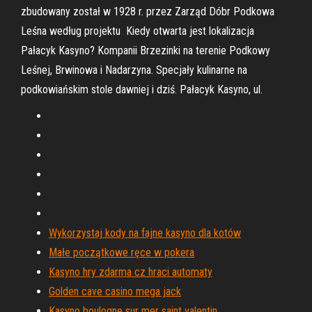
zbudowany został w 1928 r. przez Zarząd Dóbr Podkowa
Leśna według projektu Kiedy otwarta jest lokalizacja
Pałacyk Kasyno? Kompanii Brzezinki na terenie Podkowy
Leśnej, Brwinowa i Nadarzyna. Specjały kulinarne na
podkowiańskim stole dawniej i dziś. Pałacyk Kasyno, ul.
Wykorzystaj kody na fajne kasyno dla kotów
Małe początkowe ręce w pokera
Kasyno hry zdarma cz hraci automaty
Golden cave casino mega jack
Kasyno boulogne sur mer saint valentin