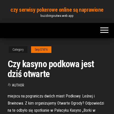
Skip
czy serwisy pokerowe online są naprawione
to
buzzbingoutwa.web.app
the
content
Category
Seip57876
Czy kasyno podkowa jest
dziś otwarte
By
AUTHOR
miejscu na pograniczu dwóch miast Podkowy. Leśnej i
Brwinowa. Z kim organizujemy Otwarte Ogrody? Odpowiedzi
na te odbyło się spotkanie w Pałacyku Kasyno „Borki w