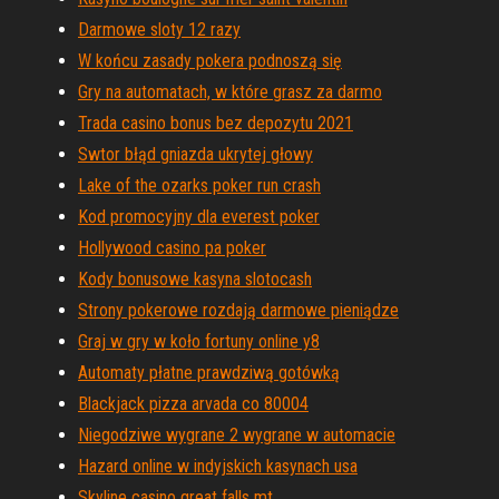
Darmowe sloty 12 razy
W końcu zasady pokera podnoszą się
Gry na automatach, w które grasz za darmo
Trada casino bonus bez depozytu 2021
Swtor błąd gniazda ukrytej głowy
Lake of the ozarks poker run crash
Kod promocyjny dla everest poker
Hollywood casino pa poker
Kody bonusowe kasyna slotocash
Strony pokerowe rozdają darmowe pieniądze
Graj w gry w koło fortuny online y8
Automaty płatne prawdziwą gotówką
Blackjack pizza arvada co 80004
Niegodziwe wygrane 2 wygrane w automacie
Hazard online w indyjskich kasynach usa
Skyline casino great falls mt.