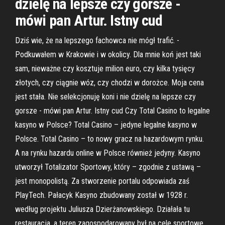
dzielę na lepsze czy gorsze -
mówi pan Artur. Istny cud
Dziś wie, że na lepszego fachowca nie mógł trafić. -
Podkuwałem w Krakowie i w okolicy. Dla mnie koń jest taki
sam, nieważne czy kosztuje milion euro, czy kilka tysięcy
złotych, czy ciągnie wóz, czy chodzi w dorożce. Moja cena
jest stała. Nie selekcjonuję koni i nie dzielę na lepsze czy
gorsze - mówi pan Artur. Istny cud Czy Total Casino to legalne
kasyno w Polsce? Total Casino – jedyne legalne kasyno w
Polsce. Total Casino – to nowy gracz na hazardowym rynku.
A na rynku hazardu online w Polsce również jedyny. Kasyno
utworzył Totalizator Sportowy, który – zgodnie z ustawą –
jest monopolistą. Za stworzenie portalu odpowiada zaś
PlayTech. Pałacyk Kasyno zbudowany został w 1928 r.
według projektu Juliusza Dzierżanowskiego. Działała tu
restauracja, a teren zagospodarowany był na cele sportowe.