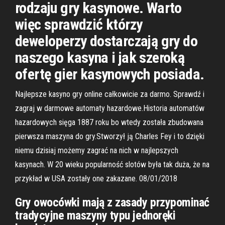
rodzaju gry kasynowe. Warto
więc sprawdzić którzy
deweloperzy dostarczają gry do
naszego kasyna i jak szeroką
ofertę gier kasynowych posiada.
Najlepsze kasyno gry online całkowicie za darmo. Sprawdź i
zagraj w darmowe automaty hazardowe.Historia automatów
hazardowych sięga 1887 roku bo wtedy została zbudowana
pierwsza maszyna do gry.Stworzył ją Charles Fey i to dzięki
niemu dzisiaj możemy zagrać na nich w najlepszych
kasynach. W 20 wieku popularność slotów była tak duża, że na
przykład w USA zostały one zakazane. 08/01/2018
Gry owocówki mają z zasady przypominać
tradycyjne maszyny typu jednoręki